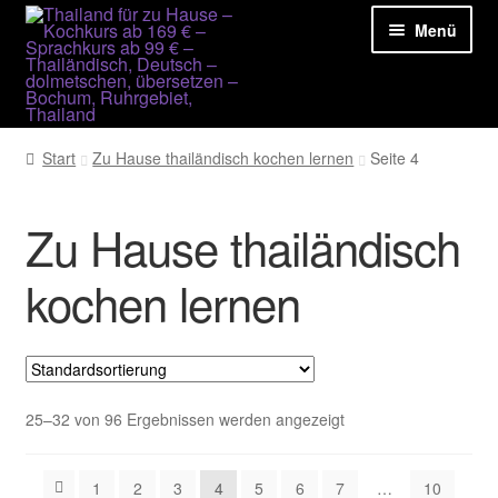
Zur
Zum
Navigation
Inhalt
Menü
springen
springen
Unsere Leistungen
Start
Zu Hause thailändisch kochen lernen
Seite 4
Rezepte und mehr
Zu Hause thailändisch
Kontakt
kochen lernen
Yuwanda Hellinger
25–32 von 96 Ergebnissen werden angezeigt
1
2
3
4
5
6
7
…
10