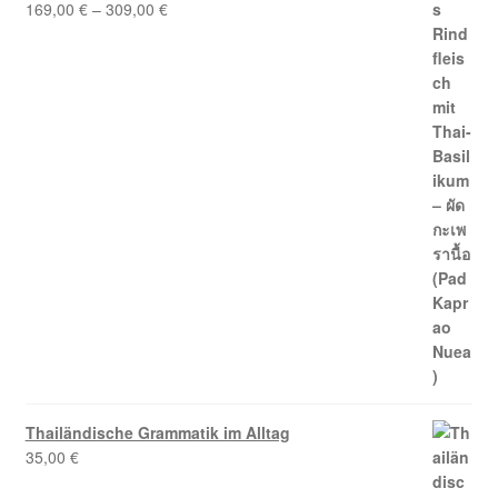
169,00
€
–
309,00
€
Bewertet mit
5.00
von 5
Thailändische Grammatik im Alltag
35,00
€