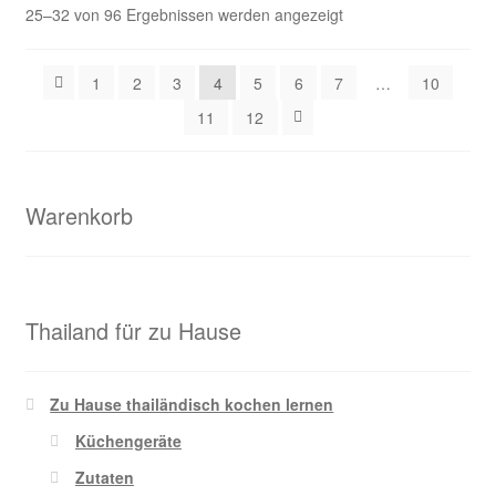
25–32 von 96 Ergebnissen werden angezeigt
1
2
3
4
5
6
7
…
10
11
12
Warenkorb
Thailand für zu Hause
Zu Hause thailändisch kochen lernen
Küchengeräte
Zutaten