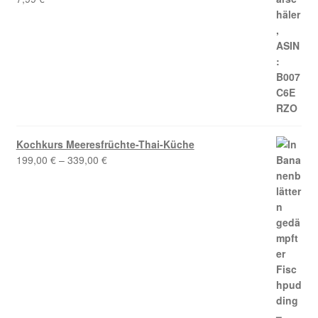
Kochkurs Meeresfrüchte-Thai-Küche
199,00
€
–
339,00
€