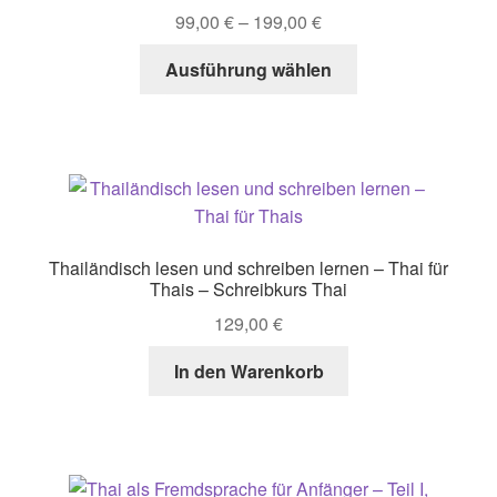
Bewertet mit
99,00
€
–
199,00
€
5.00
von 5
Dieses
Ausführung wählen
Produkt
weist
mehrere
Varianten
auf.
Die
Optionen
Thailändisch lesen und schreiben lernen – Thai für
können
Thais – Schreibkurs Thai
auf
129,00
€
der
Produktseite
In den Warenkorb
gewählt
werden