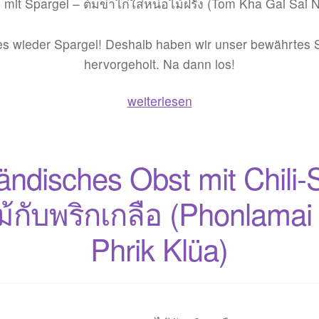
 es wieder Spargel! Deshalb haben wir unser bewährtes 
hervorgeholt. Na dann los!
Tom
weiterlesen
Kha
Gai
mit
ändisches Obst mit Chili-
weißem
Spargel
้กับพริกเกลือ (Phonlama
–
Phrik Klüa)
ต้มข่า
ไก่
ใส่
หน่อ