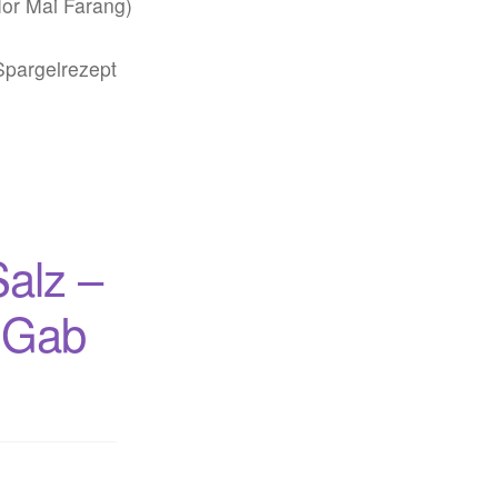
Spargelrezept
Salz –
i Gab