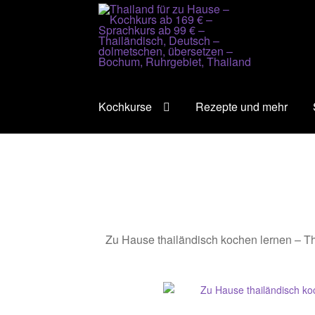
Zur
Zum
Navigation
Inhalt
springen
springen
Urlaubs
Kochkurse
Rezepte und mehr
Zu Hause thailändisch kochen lernen – Tha