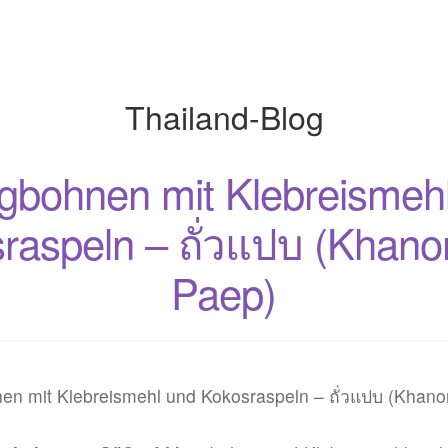
Thailand-Blog
bohnen mit Klebreismeh
raspeln – ถั่วแปบ (Khan
Paep)