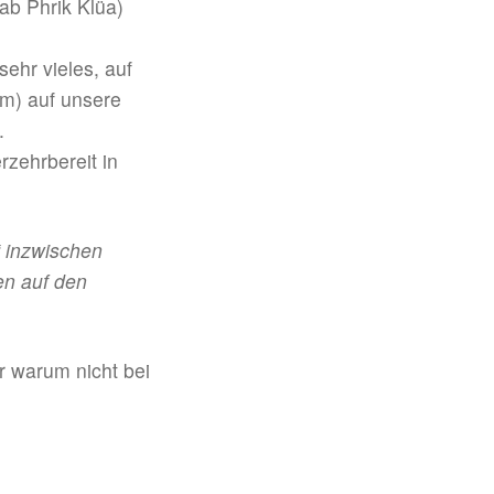
sehr vieles, auf
em) auf unsere
.
zehrbereit in
t“ inzwischen
en auf den
r warum nicht bei