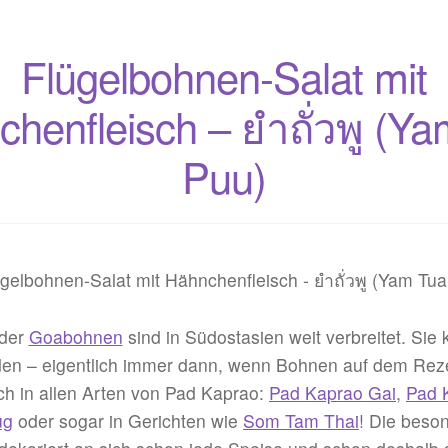
mit
Chili-
Flügelbohnen-Salat mit
Salz
–
henfleisch – ยำถั่วพู (Y
ผล
Puu)
ไม้
กับ
พริก
เกลือ
(Phonlamai
Gab
Phrik
oder
Goabohnen
sind in Südostasien weit verbreitet. Sie 
Klüa)
en – eigentlich immer dann, wenn Bohnen auf dem Reze
ch in allen Arten von Pad Kaprao:
Pad Kaprao Gai
,
Pad 
üg
oder sogar in Gerichten wie
Som Tam Thai
! Die beso