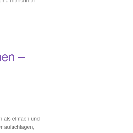
 sind manchmal
hen –
n als einfach und
er aufschlagen,