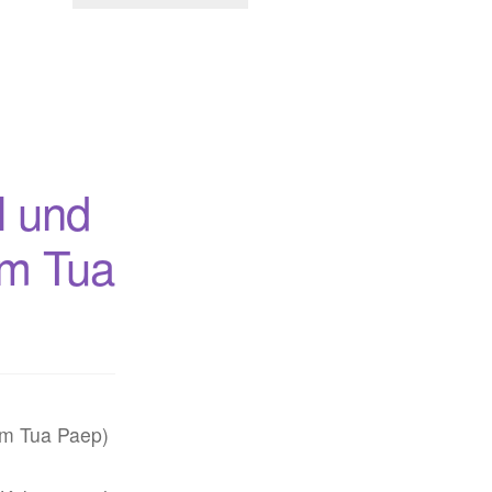
l und
om Tua