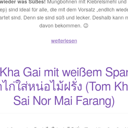
 wieder was Süßes!
Mungbohnen mit Klebreismehl und 
) sind ideal für alle, die mit dem Vorsatz „endlich wie
artet sind. Denn sie sind süß und lecker. Deshalb kann 
davon bekommen. 😉
Mungbohnen
weiterlesen
mit
Klebreismehl
und
Kha Gai mit weißem Spar
Kokosraspeln
–
าไก่ใส่หน่อไม้ฝรั่ง (Tom K
ถั่ว
Sai Nor Mai Farang)
แปบ
(Khanom
Tua
Paep)