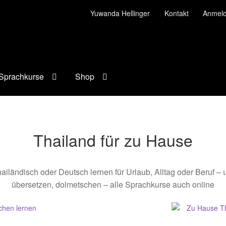
Yuwanda Hellinger
Kontakt
Anmel
reif? Sehnsucht nach T
Doch leider keine Zeit oder keinen Plan
Sprachkurse
Shop
DIE Lösung:
Thailand für zu Hause
Thailand für zu Hause buchen!
iländisch oder Deutsch lernen für Urlaub, Alltag oder Beruf – เ
übersetzen, dolmetschen – alle Sprachkurse auch online