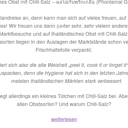
ไม้
ฝรั่ง
(Tom
landreise an, dann kann man sich auf vieles freuen, auf 
Kha
eles! Wir freuen uns dann (unter sehr, sehr vielem ander
Gai
Marktbesuche und auf thailändisches Obst mit Chili-Salz
Sai
orten liegen in den Auslagen der Marktstände schon ver
Nor
Frischhaltefolie verpackt.
Mai
Farang)
ert sich also die alte Weisheit „peel it, cook it or forget i
uspacken, denn die Hygiene hat sich in den letzten Jahr
meisten thailändischen Märkten stark verbessert.
gt allerdings ein kleines Tütchen mit Chili-Salz bei. Abe
allen Obstsorten? Und warum Chili-Salz?
Thailändisches
weiterlesen
Obst