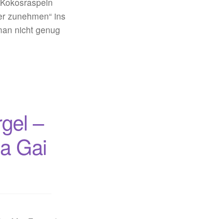
Kokosraspeln
der zunehmen“ ins
man nicht genug
gel –
ha Gai