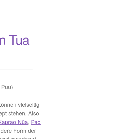
am Tua
können vielseitig
pt stehen. Also
Kaprao Nüa
,
Pad
ndere Form der