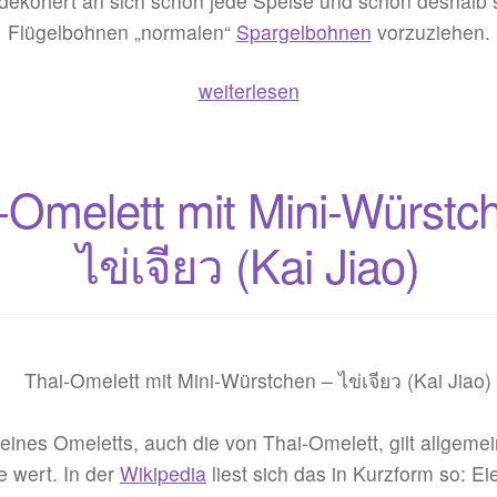
dekoriert an sich schon jede Speise und schon deshalb
Flügelbohnen „normalen“
Spargelbohnen
vorzuziehen.
Flügelbohnen-
weiterlesen
Salat
mit
Hähnchenfleisch
-Omelett mit Mini-Würstc
–
ยำ
ไข่เจียว (Kai Jiao)
ถั่วพู
(Yam
Tua
Puu)
eines Omeletts, auch die von Thai-Omelett, gilt allgemei
 wert. In der
Wikipedia
liest sich das in Kurzform so: Ei