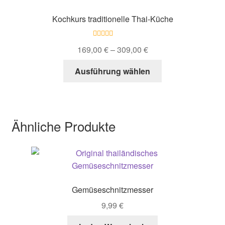
Optionen
Kochkurs traditionelle Thai-Küche
können
auf
Bewertet mit
der
169,00
€
–
309,00
€
5.00
von 5
Produktseite
Dieses
Ausführung wählen
gewählt
Produkt
werden
weist
mehrere
Varianten
Ähnliche Produkte
auf.
Die
Optionen
können
auf
Gemüseschnitzmesser
der
Produktseite
9,99
€
gewählt