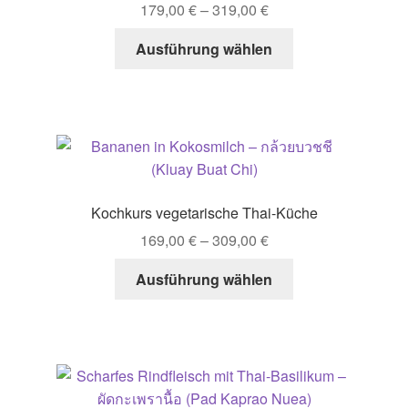
179,00
€
–
319,00
€
Dieses
Ausführung wählen
Produkt
weist
mehrere
Varianten
auf.
Die
Optionen
Kochkurs vegetarische Thai-Küche
können
169,00
€
–
309,00
€
auf
der
Dieses
Ausführung wählen
Produktseite
Produkt
gewählt
weist
werden
mehrere
Varianten
auf.
Die