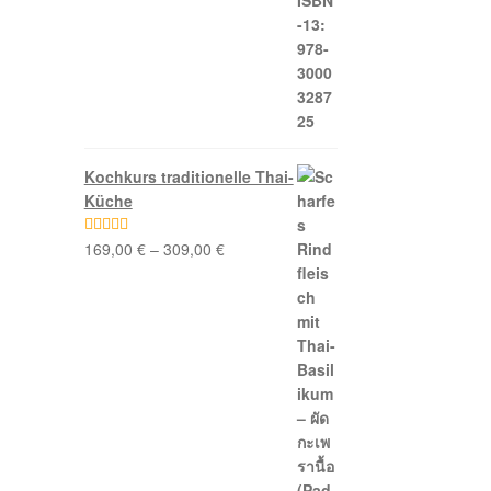
Kochkurs traditionelle Thai-
Küche
169,00
€
–
309,00
€
Bewertet mit
5.00
von 5