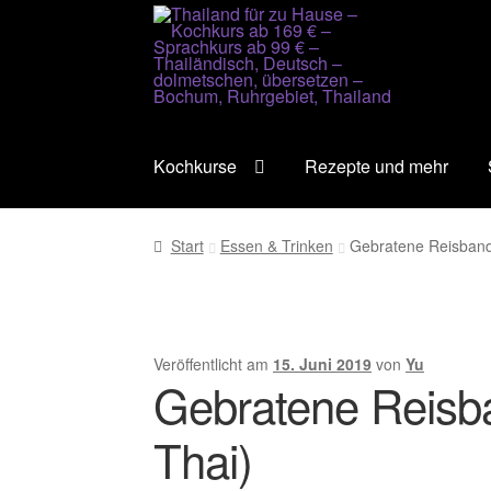
Zur
Zum
Navigation
Inhalt
springen
springen
Kochkurse
Rezepte und mehr
Start
Essen & Trinken
Gebratene Reisband
Veröffentlicht am
15. Juni 2019
von
Yu
Gebratene Reisb
Thai)