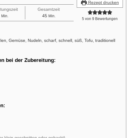
Rezept drucken
tungszeit
Gesamtzeit
Minuten
Minuten
45
Min.
Min.
5
von
9
Bewertungen
len, Gemüse, Nudeln, scharf, schnell, süß, Tofu, traditionell
en bei der Zubereitung:
en:
hr klein geschnitten oder gehackt)