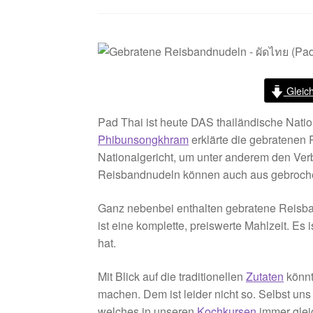
Gleic
Pad Thai ist heute DAS thailändische Natio
Phibunsongkhram
erklärte die gebratenen
Nationalgericht, um unter anderem den Ver
Reisbandnudeln können auch aus gebroche
Ganz nebenbei enthalten gebratene Reisban
ist eine komplette, preiswerte Mahlzeit. Es 
hat.
Mit Blick auf die traditionellen
Zutaten
könnt
machen. Dem ist leider nicht so. Selbst uns
welches in unseren
Kochkursen
immer gleic