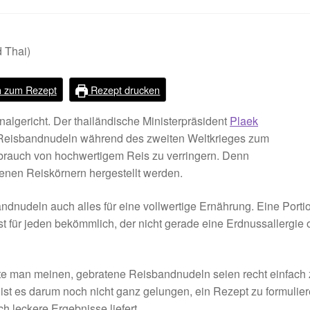
h zum Rezept
Rezept drucken
nalgericht. Der thailändische Ministerpräsident
Plaek
 Reisbandnudeln während des zweiten Weltkrieges zum
brauch von hochwertigem Reis zu verringern. Denn
nen Reiskörnern hergestellt werden.
dnudeln auch alles für eine vollwertige Ernährung. Eine Porti
ist für jeden bekömmlich, der nicht gerade eine Erdnussallergie 
e man meinen, gebratene Reisbandnudeln seien recht einfach 
 ist es darum noch nicht ganz gelungen, ein Rezept zu formulier
h leckere Ergebnisse liefert.