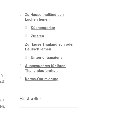
Zu Hause thailändisch
kochen lernen
Küchengeräte
Zutaten
Zu Hause Thailändisch oder
Deutsch lernen
Unterrichtsmaterial
Ausgesuchtes für Ihren
Thailandaufenthalt
on
Karma-Optimierung
o.ä.
Bestseller
zu
en,