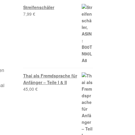
Streifenschäler
7,99
€
en
Thai als Fremdsprache für
Anfänger – Teile I & II
hai
45,00
€