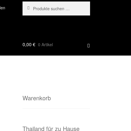
Suchen
Suchen
den
nach:
0,00
€
0 Artikel
Warenkorb
Thailand für zu Hause