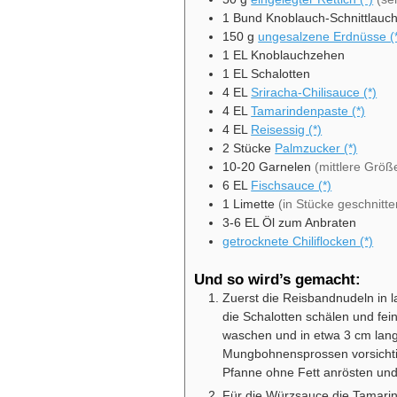
1
Bund
Knoblauch-Schnittlauc
150
g
ungesalzene Erdnüsse (
1
EL
Knoblauchzehen
1
EL
Schalotten
4
EL
Sriracha-Chilisauce (*)
4
EL
Tamarindenpaste (*)
4
EL
Reisessig (*)
2
Stücke
Palmzucker (*)
10-20
Garnelen
(mittlere Größ
6
EL
Fischsauce (*)
1
Limette
(in Stücke geschnitte
3-6
EL
Öl zum Anbraten
getrocknete Chiliflocken (*)
Und so wird’s gemacht:
Zuerst die Reisbandnudeln in
die Schalotten schälen und fei
waschen und in etwa 3 cm lang
Mungbohnensprossen vorsichtig
Pfanne ohne Fett anrösten und
Für die Würzsauce die Tamarin