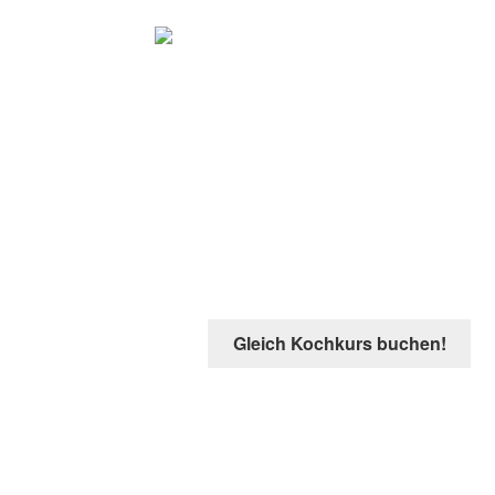
Zu Hause th
Zu Hause mit einer
Profi-Köchin
thai
oder modern, Meeresfrüchte od
Gleich Kochkurs buchen!