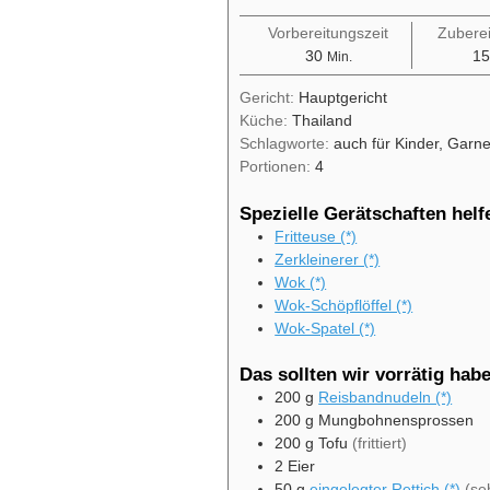
Vorbereitungszeit
Zuberei
Minuten
30
15
Min.
Gericht:
Hauptgericht
Küche:
Thailand
Schlagworte:
auch für Kinder, Garne
Portionen:
4
Spezielle Gerätschaften helf
Fritteuse (*)
Zerkleinerer (*)
Wok (*)
Wok-Schöpflöffel (*)
Wok-Spatel (*)
Das sollten wir vorrätig hab
200
g
Reisbandnudeln (*)
200
g
Mungbohnensprossen
200
g
Tofu
(frittiert)
2
Eier
50
g
eingelegter Rettich (*)
(se