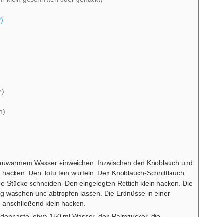
h
*)
e)
n)
 lauwarmem Wasser einweichen. Inzwischen den Knoblauch und
n hacken. Den Tofu fein würfeln. Den Knoblauch-Schnittlauch
e Stücke schneiden. Den eingelegten Rettich klein hacken. Die
 waschen und abtropfen lassen. Die Erdnüsse in einer
 anschließend klein hacken.
denpaste, etwa 150 ml Wasser, den Palmzucker, die