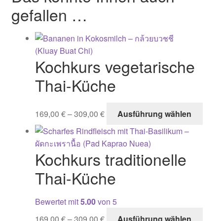
gefallen …
Kochkurs vegetarische
Thai-Küche
Dies
169,00
€
–
309,00
€
Ausführung wählen
Prod
weist
mehr
Kochkurs traditionelle
Varia
auf.
Thai-Küche
Die
Opti
Bewertet mit
5.00
von 5
könn
Dies
169,00
€
–
309,00
€
Ausführung wählen
auf