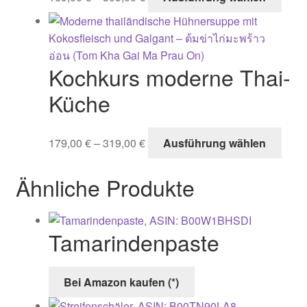
Prod
der
weist
Produ
mehr
gewä
Varia
werd
Kochkurs moderne Thai-
auf.
Die
Küche
Opti
könn
Dies
179,00
€
–
319,00
€
Ausführung wählen
auf
Prod
der
weist
Produ
Ähnliche Produkte
mehr
gewä
Varia
werd
auf.
Tamarindenpaste
Die
Opti
könn
Bei Amazon kaufen (*)
auf
der