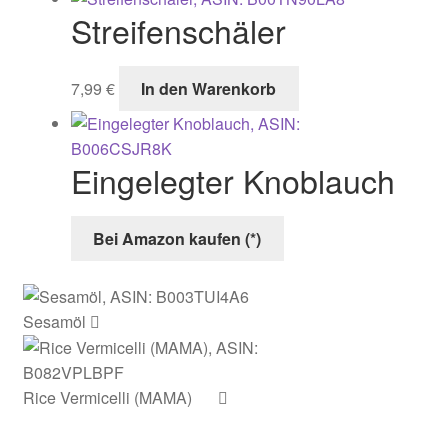
Streifenschäler
Produ
gewä
werd
7,99
€
In den Warenkorb
Eingelegter Knoblauch
Bei Amazon kaufen (*)
Sesamöl
Rice Vermicelli (MAMA)