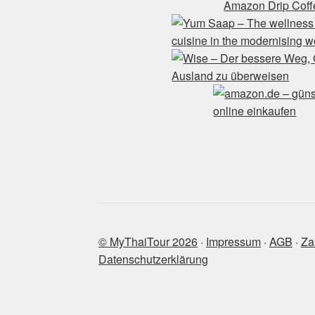
© MyThaiTour 2026
‧
Impressum
‧
AGB
‧
Za
Datenschutzerklärung