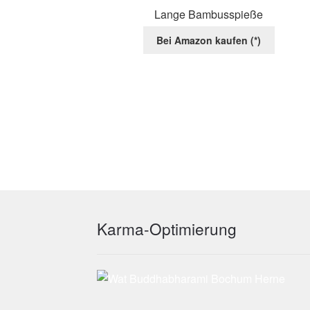
auf
Lange Bambusspieße
der
Bei Amazon kaufen (*)
Produktse
gewählt
werden
Karma-Optimierung