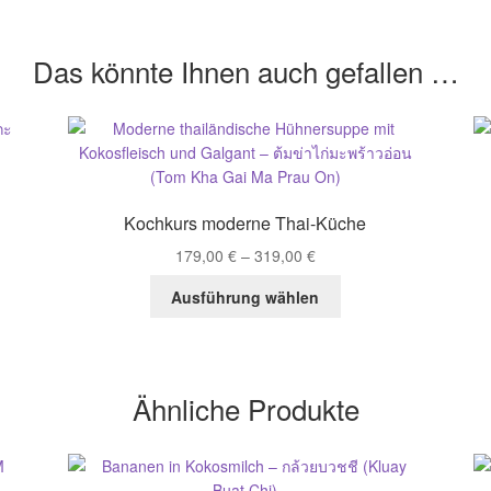
Das könnte Ihnen auch gefallen …
Kochkurs moderne Thai-Küche
179,00
€
–
319,00
€
Dieses
Ausführung wählen
Produkt
weist
mehrere
Varianten
n
Ähnliche Produkte
auf.
Die
Optionen
können