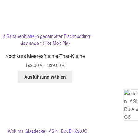
Kochkurs Meeresfrüchte-Thai-Küche
199,00
€
–
339,00
€
Dieses
Ausführung wählen
Produkt
weist
mehrere
Varianten
auf.
Die
Optionen
können
auf