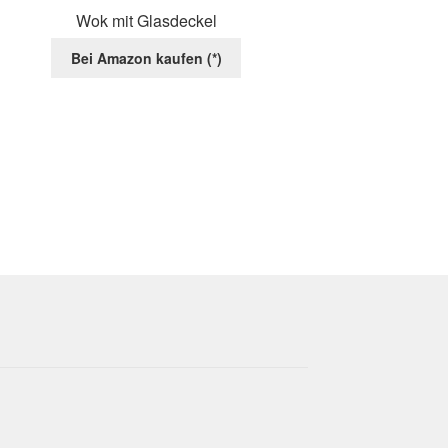
der
Wok mit Glasdeckel
Produktseite
gewählt
Bei Amazon kaufen (*)
werden