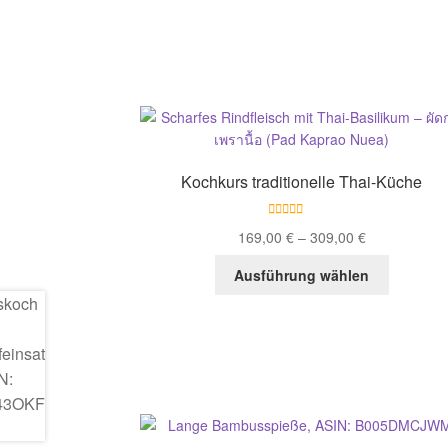
Kochkurs traditionelle Thai-Küche
Bewertet mit
169,00
€
–
309,00
€
5.00
von 5
Dieses
Ausführung wählen
Produkt
weist
mehrere
Variante
auf.
Die
Optionen
können