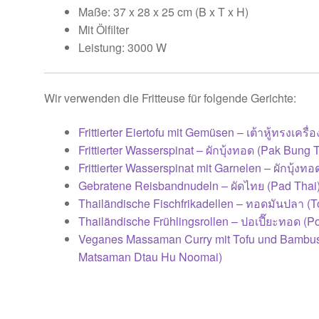
Maße: 37 x 28 x 25 cm (B x T x H)
Mit Ölfilter
Leistung: 3000 W
Wir verwenden die Fritteuse für folgende Gerichte:
Frittierter Eiertofu mit Gemüsen – เต้าหู้ทรงเคร
Frittierter Wasserspinat – ผักบุ้งทอด (Pak Bung 
Frittierter Wasserspinat mit Garnelen – ผักบุ้งท
Gebratene Reisbandnudeln – ผัดไทย (Pad Thai
Thailändische Fischfrikadellen – ทอดมันปลา (
Thailändische Frühlingsrollen – ปอเปี๊ยะทอด (P
Veganes Massaman Curry mit Tofu und Bambus –
Matsaman Dtau Hu Noomai)