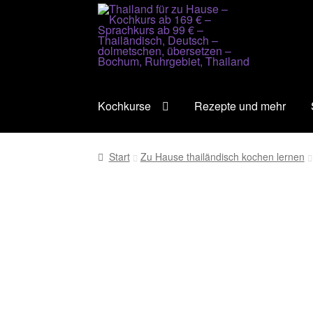
Zur
Zum
Navigation
Inhalt
springen
springen
Kochkurse
Rezepte und mehr
Start
Zu Hause thailändisch kochen lernen