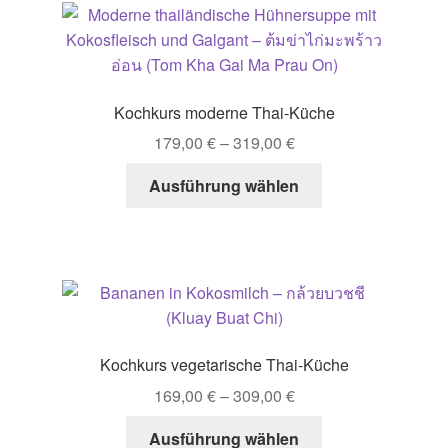
Kochkurs moderne Thai-Küche
179,00
€
–
319,00
€
Dieses
Ausführung wählen
Produkt
weist
mehrere
Varianten
auf.
Die
Optionen
Kochkurs vegetarische Thai-Küche
können
169,00
€
–
309,00
€
auf
der
Dieses
Ausführung wählen