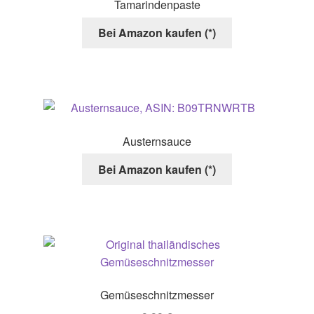
Tamarindenpaste
auf
der
Bei Amazon kaufen (*)
Produktseite
gewählt
werden
Austernsauce
Bei Amazon kaufen (*)
Gemüseschnitzmesser