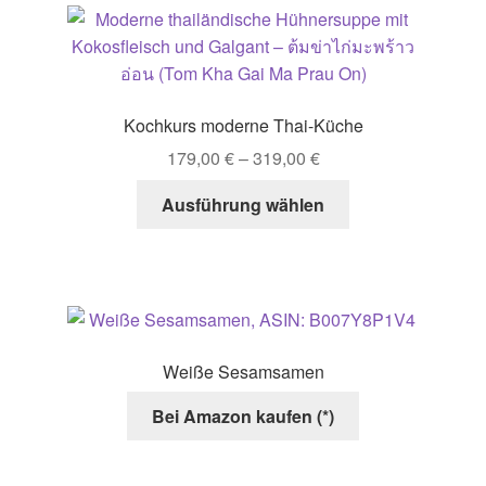
Kochkurs moderne Thai-Küche
179,00
€
–
319,00
€
Dieses
Ausführung wählen
Produkt
weist
mehrere
Varianten
auf.
Die
Weiße Sesamsamen
Optionen
können
Bei Amazon kaufen (*)
auf
der