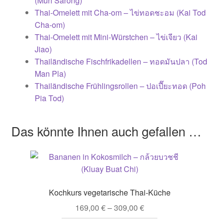
(Muh Sarong)
Thai-Omelett mit Cha-om – ไข่ทอดชะอม (Kai Tod
Cha-om)
Thai-Omelett mit Mini-Würstchen – ไข่เจียว (Kai
Jiao)
Thailändische Fischfrikadellen – ทอดมันปลา (Tod
Man Pla)
Thailändische Frühlingsrollen – ปอเปี๊ยะทอด (Poh
Pia Tod)
Das könnte Ihnen auch gefallen …
Kochkurs vegetarische Thai-Küche
169,00
€
–
309,00
€