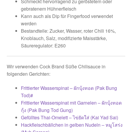
Schmeckt hervorragend zu geröstetem oder
gebratenem Hühnerfleisch
Kann auch als Dip für Fingerfood verwendet
werden
Bestandteile: Zucker, Wasser, roter Chili 16%,
Knoblauch, Salz, modifizierte Maisstärke,
Säureregulator: E260
Wir verwenden Cock Brand Süße Chilisauce in
folgenden Gerichten:
Frittierter Wasserspinat – ผักบุ้งทอด (Pak Bung
Tod)#
Frittierter Wasserspinat mit Garnelen – ผักบุ้งทอด
กุ้ง (Pak Bung Tod Gung)
Gefülltes Thai-Omelett – ไข่ยัดใส่ (Kai Yad Sai)
Hackfleischbällchen in gelben Nudeln – หมูโสร่ง