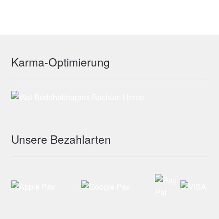
Produktseite
gewählt
werden
Karma-Optimierung
Unsere Bezahlarten