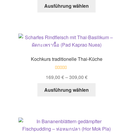
Dieses
Ausführung wählen
Produkt
weist
mehrere
Varianten
auf.
Die
Optionen
Kochkurs traditionelle Thai-Küche
können
auf
Bewertet mit
der
169,00
€
–
309,00
€
5.00
von 5
Produktseite
Dieses
Ausführung wählen
gewählt
Produkt
werden
weist
mehrere
Varianten
auf.
Die