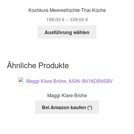
Optionen
Kochkurs Meeresfrüchte-Thai-Küche
können
199,00
€
–
339,00
€
auf
der
Dieses
Ausführung wählen
Produktseite
Produkt
gewählt
weist
werden
mehrere
Varianten
Ähnliche Produkte
auf.
Die
Optionen
können
Maggi Klare Brühe
auf
der
Bei Amazon kaufen (*)
Produktseite
gewählt
werden