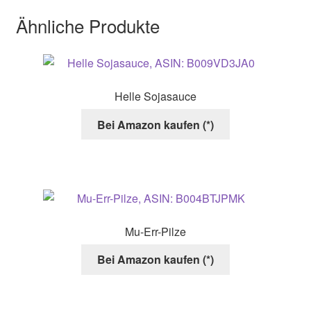
Varianten
Ähnliche Produkte
auf.
Die
Optionen
können
Helle Sojasauce
auf
der
Bei Amazon kaufen (*)
Produktseite
gewählt
werden
Mu-Err-Pilze
Bei Amazon kaufen (*)