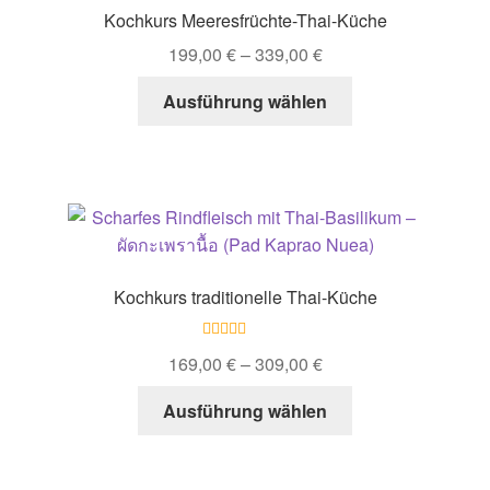
Optionen
Kochkurs Meeresfrüchte-Thai-Küche
können
199,00
€
–
339,00
€
auf
der
Dieses
Ausführung wählen
Produktseite
Produkt
gewählt
weist
werden
mehrere
Varianten
auf.
Die
Optionen
Kochkurs traditionelle Thai-Küche
können
auf
Bewertet mit
der
169,00
€
–
309,00
€
5.00
von 5
Produktseite
Dieses
Ausführung wählen
gewählt
Produkt
werden
weist
mehrere