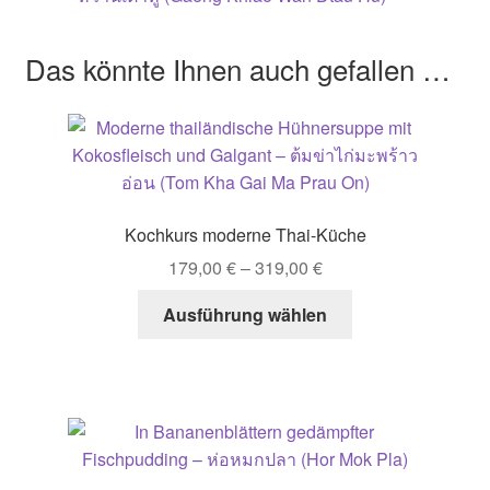
Das könnte Ihnen auch gefallen …
Kochkurs moderne Thai-Küche
179,00
€
–
319,00
€
Dieses
Ausführung wählen
Produkt
weist
mehrere
Varianten
auf.
Die