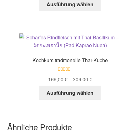
Dieses
Ausführung wählen
gewählt
Produkt
werden
weist
mehrere
Varianten
auf.
Die
Optionen
Kochkurs traditionelle Thai-Küche
können
auf
Bewertet mit
der
169,00
€
–
309,00
€
5.00
von 5
Produktseite
Dieses
Ausführung wählen
gewählt
Produkt
werden
weist
mehrere
Varianten
Ähnliche Produkte
auf.
Die