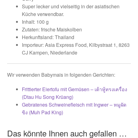
Super lecker und vielseitig in der asiatischen
Küche verwendbar.
Inhalt: 100 g
Zutaten: frische Maiskolben
Herkunftsland: Thailand
Importeur: Asia Express Food, Kilbystraat 1, 8263
CJ Kampen, Niederlande
Wir verwenden Babymais in folgenden Gerichten:
Frittierter Eiertofu mit Gemüsen – เต้าหู้ทรงเครื่อง
(Dtau Hu Song Krüang)
Gebratenes Schweinefleisch mit Ingwer – หมูผัด
ขิง (Muh Pad King)
Das könnte Ihnen auch gefallen …