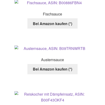
Optionen
können
Fischsauce
auf
der
Bei Amazon kaufen (*)
Produktseite
gewählt
werden
Austernsauce
Bei Amazon kaufen (*)