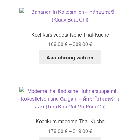
Kochkurs vegetarische Thai-Küche
169,00
€
–
309,00
€
Dieses
Ausführung wählen
Produkt
weist
mehrere
Varianten
auf.
Die
Optionen
können
Kochkurs moderne Thai-Küche
auf
179,00
€
–
319,00
€
der
Produktseite