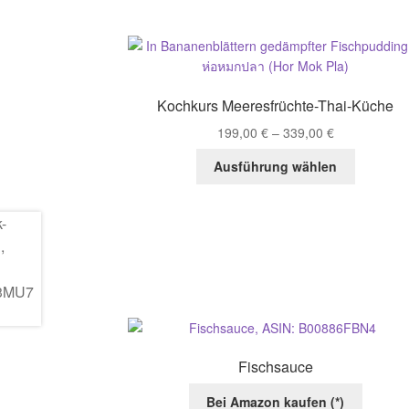
Kochkurs Meeresfrüchte-Thai-Küche
199,00
€
–
339,00
€
Dieses
Ausführung wählen
Produkt
weist
mehrere
Variante
auf.
Die
Optionen
können
auf
der
Fischsauce
Produktse
gewählt
Bei Amazon kaufen (*)