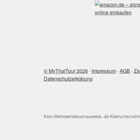
© MyThaiTour 2026
‧
Impressum
‧
AGB
‧
Za
Datenschutzerklärung
Kein Mehrwertsteuerausweis, da Kleinunternehm