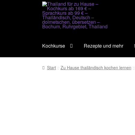
Zur
Zum
Navigation
Inhalt
springen
springen
Kochkurse
Rezepte und mehr
Start
Zu Hause thailändisch kochen lernen