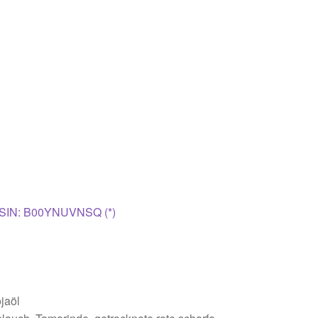
SIN: B00YNUVNSQ (*)
jaöl