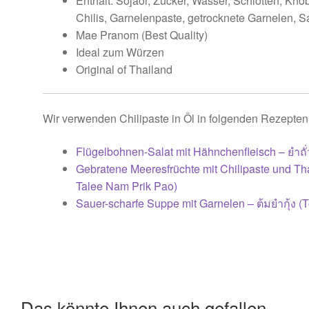
Enthält: Söjaöl, Zucker, Wasser, Schlotten, Kno
Chilis, Garnelenpaste, getrocknete Garnelen, S
Mae Pranom (Best Quality)
Ideal zum Würzen
Original of Thailand
Wir verwenden Chilipaste in Öl in folgenden Rezepten
Flügelbohnen-Salat mit Hähnchenfleisch – ยำถั
Gebratene Meeresfrüchte mit Chilipaste und Th
Talee Nam Prik Pao)
Sauer-scharfe Suppe mit Garnelen – ต้มยำกุ้ง 
Das könnte Ihnen auch gefallen …