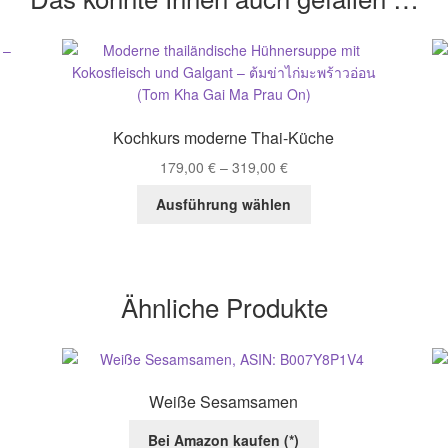
Kochkurs moderne Thai-Küche
179,00
€
–
319,00
€
Dieses
Ausführung wählen
Produkt
weist
n
mehrere
Varianten
Ähnliche Produkte
auf.
Die
Optionen
können
auf
Weiße Sesamsamen
ite
der
Produktseite
Bei Amazon kaufen (*)