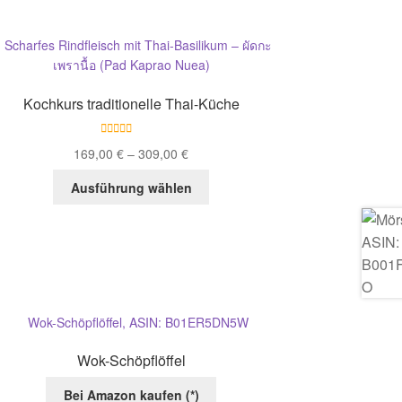
Kochkurs traditionelle Thai-Küche
Bewertet mit
169,00
€
–
309,00
€
5.00
von 5
Dieses
Ausführung wählen
Produkt
weist
mehrere
Varianten
auf.
Die
Optionen
können
auf
Wok-Schöpflöffel
der
Bei Amazon kaufen (*)
Produktseite