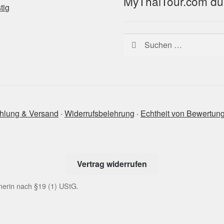
MyThaiTour.com du
Suchen
nach:
hlung & Versand
‧
Widerrufsbelehrung
‧
Echtheit von Bewertun
Vertrag widerrufen
erin nach §19 (1) UStG.