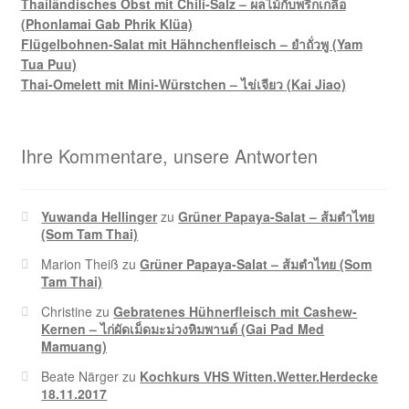
Thailändisches Obst mit Chili-Salz – ผลไม้กับพริกเกลือ
(Phonlamai Gab Phrik Klüa)
Flügelbohnen-Salat mit Hähnchenfleisch – ยำถั่วพู (Yam
Tua Puu)
Thai-Omelett mit Mini-Würstchen – ไข่เจียว (Kai Jiao)
Ihre Kommentare, unsere Antworten
Yuwanda Hellinger
zu
Grüner Papaya-Salat – ส้มตำไทย
(Som Tam Thai)
Marion Theiß
zu
Grüner Papaya-Salat – ส้มตำไทย (Som
Tam Thai)
Christine
zu
Gebratenes Hühnerfleisch mit Cashew-
Kernen – ไก่ผัดเม็ดมะม่วงหิมพานต์ (Gai Pad Med
Mamuang)
Beate Närger
zu
Kochkurs VHS Witten.Wetter.Herdecke
18.11.2017