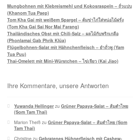
Mungbohnen mit Klebreismehl und Kokosraspeln – ถั่วแปบ
(Khanom Tua Paep)
Tom Kha Gai mit weißem Spargel – ต้มข่าไก่ใส่หน่อไม้ฝรั่ง
(Tom Kha Gai Sai Nor Mai Farang)
Thailändisches Obst mit Chili-Salz – ผลไม้กับพริกเกลือ
(Phonlamai Gab Phrik Klüa)
Flügelbohnen-Salat mit Hähnchenfleisch – ยำถั่วพู (Yam
Tua Puu)
Thai-Omelett mit Mini-Würstchen – ไข่เจียว (Kai Jiao)
Ihre Kommentare, unsere Antworten
Yuwanda Hellinger
zu
Grüner Papaya-Salat – ส้มตำไทย
(Som Tam Thai)
Marion Theiß
zu
Grüner Papaya-Salat – ส้มตำไทย (Som
Tam Thai)
Christine
zu
Gebratenes Hühnerfleisch mit Cashew-