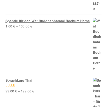
Spende für den Wat Buddhabharami Bochum Herne
1,00
€
–
100,00
€
Sprachkurs Thai
99,00
€
–
199,00
€
Bewertet mit
5.00
von 5