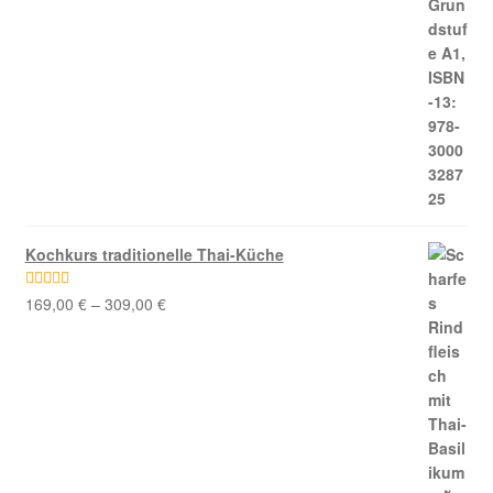
Kochkurs traditionelle Thai-Küche
169,00
€
–
309,00
€
Bewertet mit
5.00
von 5