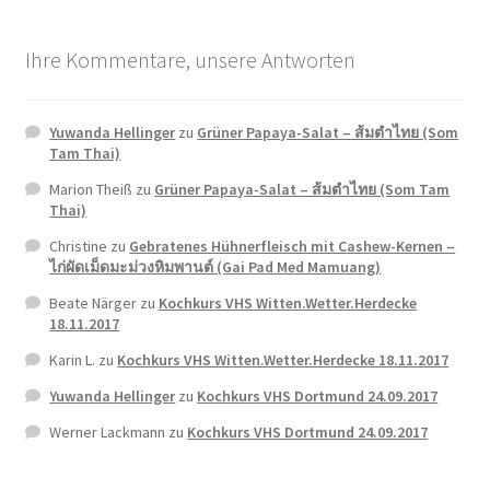
Ihre Kommentare, unsere Antworten
Yuwanda Hellinger
zu
Grüner Papaya-Salat – ส้มตำไทย (Som
Tam Thai)
Marion Theiß
zu
Grüner Papaya-Salat – ส้มตำไทย (Som Tam
Thai)
Christine
zu
Gebratenes Hühnerfleisch mit Cashew-Kernen –
ไก่ผัดเม็ดมะม่วงหิมพานต์ (Gai Pad Med Mamuang)
Beate Närger
zu
Kochkurs VHS Witten.Wetter.Herdecke
18.11.2017
Karin L.
zu
Kochkurs VHS Witten.Wetter.Herdecke 18.11.2017
Yuwanda Hellinger
zu
Kochkurs VHS Dortmund 24.09.2017
Werner Lackmann
zu
Kochkurs VHS Dortmund 24.09.2017