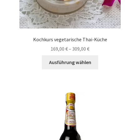
Kochkurs vegetarische Thai-Küche
169,00
€
–
309,00
€
Dieses
Ausführung wählen
Produkt
weist
mehrere
Varianten
auf.
Die
Optionen
können
auf
der