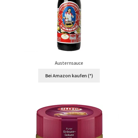
Produktseite
gewählt
werden
Austernsauce
Bei Amazon kaufen (*)