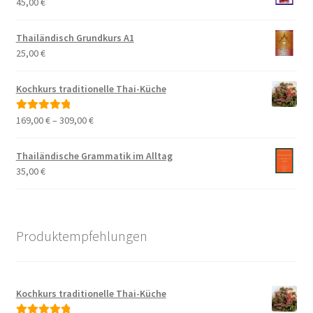
45,00
€
Thailändisch Grundkurs A1
25,00
€
Kochkurs traditionelle Thai-Küche
169,00
€
–
309,00
€
Bewertet mit
5.00
von 5
Thailändische Grammatik im Alltag
35,00
€
Produktempfehlungen
Kochkurs traditionelle Thai-Küche