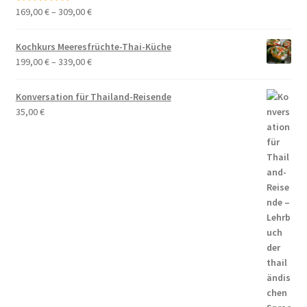
169,00
€
–
309,00
€
Bewertet mit
5.00
von 5
Kochkurs Meeresfrüchte-Thai-Küche
199,00
€
–
339,00
€
Konversation für Thailand-Reisende
35,00
€