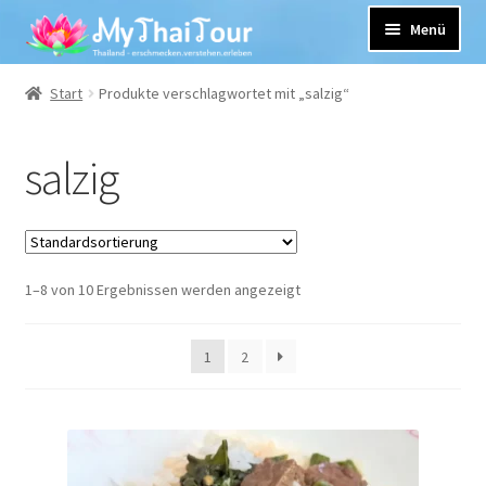
Zur
Zum
Navigation
Inhalt
Menü
springen
springen
Unterm
Unsere Leistungen
Start
Produkte verschlagwortet mit „salzig“
öffnen
Rezepte und mehr
salzig
Kontakt
Yuwanda Hellinger
1–8 von 10 Ergebnissen werden angezeigt
1
2