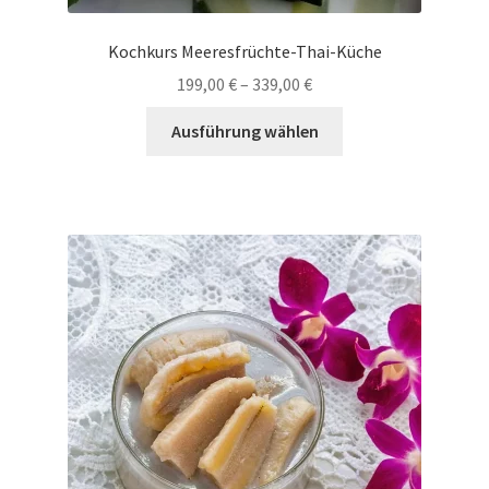
Kochkurs Meeresfrüchte-Thai-Küche
199,00
€
–
339,00
€
Dieses
Ausführung wählen
Produkt
weist
mehrere
Varianten
auf.
Die
Optionen
können
auf
der
Produktseite
gewählt
werden