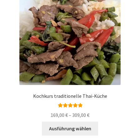
Kochkurs traditionelle Thai-Küche
Bewertet mit
169,00
€
–
309,00
€
5.00
von 5
Dieses
Ausführung wählen
Produkt