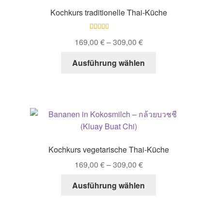
Optionen
Kochkurs traditionelle Thai-Küche
können
auf
Bewertet mit
der
169,00
€
–
309,00
€
5.00
von 5
Produktseite
Dieses
Ausführung wählen
gewählt
Produkt
werden
weist
mehrere
Varianten
auf.
Die
Optionen
Kochkurs vegetarische Thai-Küche
können
169,00
€
–
309,00
€
auf
der
Dieses
Ausführung wählen
Produktseite
Produkt
gewählt
weist
werden
mehrere