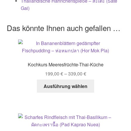
Thailändische Hähnchenspieße – สะเต๊ะ (Saté
Gai)
Das könnte Ihnen auch gefallen …
Kochkurs Meeresfrüchte-Thai-Küche
199,00
€
–
339,00
€
Dieses
Ausführung wählen
Produkt
weist
mehrere
Varianten
auf.
Die