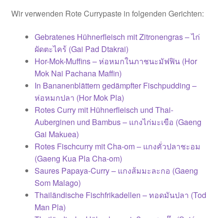
Wir verwenden Rote Currypaste in folgenden Gerichten:
Gebratenes Hühnerfleisch mit Zitronengras – ไก่
ผัดตะไคร้ (Gai Pad Dtakrai)
Hor-Mok-Muffins – ห่อหมกในภาชนะมัฟฟิน (Hor
Mok Nai Pachana Maffin)
In Bananenblättern gedämpfter Fischpudding –
ห่อหมกปลา (Hor Mok Pla)
Rotes Curry mit Hühnerfleisch und Thai-
Auberginen und Bambus – แกงไก่มะเขือ (Gaeng
Gai Makuea)
Rotes Fischcurry mit Cha-om – แกงคั่วปลาชะอม
(Gaeng Kua Pla Cha-om)
Saures Papaya-Curry – แกงส้มมะละกอ (Gaeng
Som Malago)
Thailändische Fischfrikadellen – ทอดมันปลา (Tod
Man Pla)