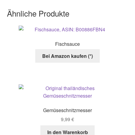
Varianten
Ähnliche Produkte
auf.
Die
Optionen
können
Fischsauce
auf
der
Bei Amazon kaufen (*)
Produktseite
gewählt
werden
Gemüseschnitzmesser
9,99
€
In den Warenkorb