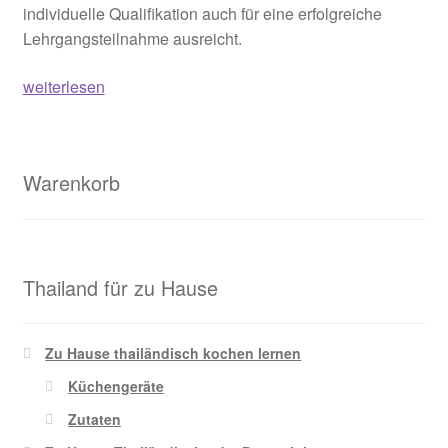
individuelle Qualifikation auch für eine erfolgreiche
Lehrgangsteilnahme ausreicht.
Dozentenlehrgang
weiterlesen
Thai
als
Fremdsprache
Warenkorb
Thailand für zu Hause
Zu Hause thailändisch kochen lernen
Küchengeräte
Zutaten