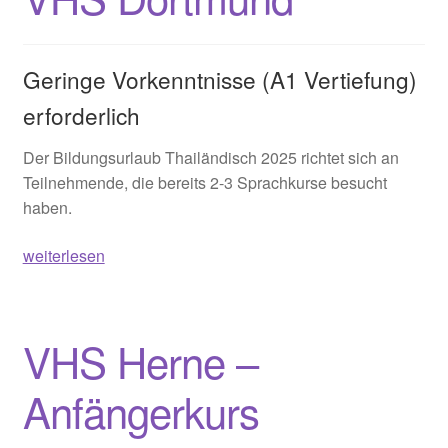
Geringe Vorkenntnisse (A1 Vertiefung)
erforderlich
Der Bildungsurlaub Thailändisch 2025 richtet sich an
Teilnehmende, die bereits 2-3 Sprachkurse besucht
haben.
Bildungsurlaub
weiterlesen
Thailändisch
2025
–
VHS Herne –
VHS
Dortmund
Anfängerkurs