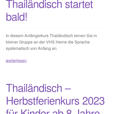
Thailändisch startet
bald!
In diesem Anfängerkurs Thailändisch lernen Sie in
kleiner Gruppe an der VHS Herne die Sprache
systematisch von Anfang an.
VHS
weiterlesen
Herne
–
Anfängerkurs
Thailändisch –
Thailändisch
startet
Herbstferienkurs 2023
bald!
für Kinder ab 8 Jahre