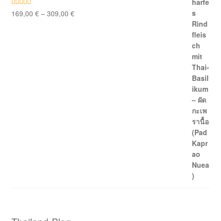
169,00
€
–
309,00
€
Bewertet mit
5.00
von 5