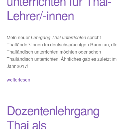
unterrichten für Thai-
8
Lehrer/-innen
Jahre
Mein neuer
Lehrgang Thai unterrichten
spricht
Thailänder/-innen im deutschsprachigen Raum an, die
Thailändisch unterrichten möchten oder schon
Thailändisch unterrichten. Ähnliches gab es zuletzt im
Jahr 2017!
Neuer
weiterlesen
Lehrgang
Thai
unterrichten
Dozentenlehrgang
für
Thai-
Thai als
Lehrer/-