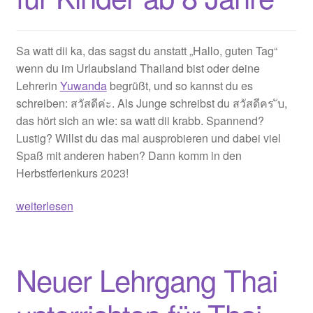
Sa watt dii ka, das sagst du anstatt „Hallo, guten Tag“
wenn du im Urlaubsland Thailand bist oder deine
Lehrerin
Yuwanda
begrüßt, und so kannst du es
schreiben: สวัสดีค่ะ. Als Junge schreibst du สวัสดีคร ับ,
das hört sich an wie: sa watt dii krabb. Spannend?
Lustig? Willst du das mal ausprobieren und dabei viel
Spaß mit anderen haben? Dann komm in den
Herbstferienkurs 2023!
Thailändisch
weiterlesen
–
Herbstferienkurs
2023
Neuer Lehrgang Thai
für
Kinder
ab