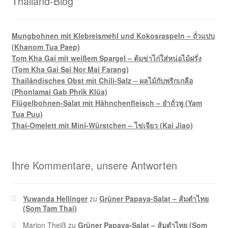
Thailand-Blog
Mungbohnen mit Klebreismehl und Kokosraspeln – ถั่วแปบ
(Khanom Tua Paep)
Tom Kha Gai mit weißem Spargel – ต้มข่าไก่ใส่หน่อไม้ฝรั่ง
(Tom Kha Gai Sai Nor Mai Farang)
Thailändisches Obst mit Chili-Salz – ผลไม้กับพริกเกลือ
(Phonlamai Gab Phrik Klüa)
Flügelbohnen-Salat mit Hähnchenfleisch – ยำถั่วพู (Yam
Tua Puu)
Thai-Omelett mit Mini-Würstchen – ไข่เจียว (Kai Jiao)
Ihre Kommentare, unsere Antworten
Yuwanda Hellinger
zu
Grüner Papaya-Salat – ส้มตำไทย
(Som Tam Thai)
Marion Theiß
zu
Grüner Papaya-Salat – ส้มตำไทย (Som