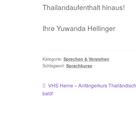
Thailandaufenthalt hinaus!
Ihre Yuwanda Hellinger
Kategorie:
Sprechen & Verstehen
Schlagwort:
Sprachkurse
Beitragsnavigation
Vorheriger
VHS Herne – Anfängerkurs Thailändisch 
Beitrag:
bald!