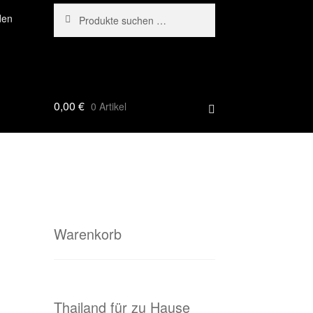
Suchen
Suchen
den
nach:
0,00
€
0 Artikel
Warenkorb
Thailand für zu Hause