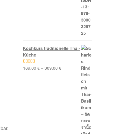
n
Kochkurs traditionelle Thai-
Küche
169,00
€
–
309,00
€
Bewertet mit
5.00
von 5
bar.