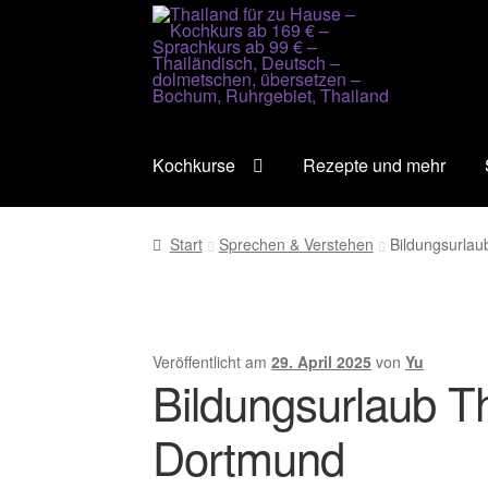
Zur
Zum
Navigation
Inhalt
springen
springen
Kochkurse
Rezepte und mehr
Start
Sprechen & Verstehen
Bildungsurlau
Veröffentlicht am
29. April 2025
von
Yu
Bildungsurlaub T
Dortmund