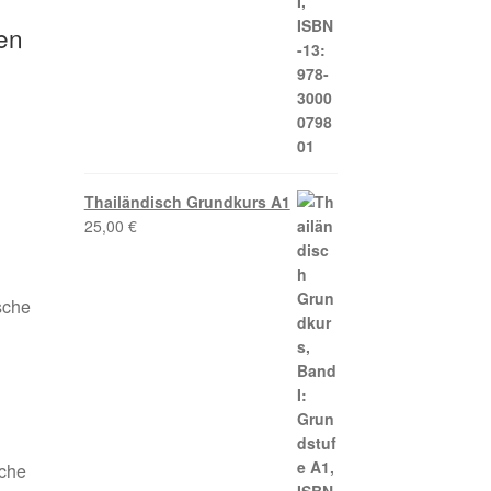
en
Thailändisch Grundkurs A1
25,00
€
sche
sche