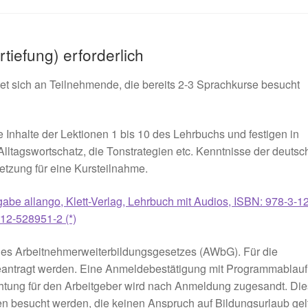
tiefung) erforderlich
et sich an Teilnehmende, die bereits 2-3 Sprachkurse besucht
 Inhalte der Lektionen 1 bis 10 des Lehrbuchs und festigen in
lltagswortschatz, die Tonstrategien etc. Kenntnisse der deuts
etzung für eine Kursteilnahme.
be allango, Klett-Verlag, Lehrbuch mit Audios, ISBN: 978-3-12
-12-528951-2 (*)
 des Arbeitnehmerweiterbildungsgesetzes (AWbG). Für die
eantragt werden. Eine Anmeldebestätigung mit Programmablauf
htung für den Arbeitgeber wird nach Anmeldung zugesandt. Di
n besucht werden, die keinen Anspruch auf Bildungsurlaub gel