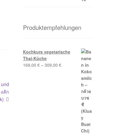
Produktempfehlungen
Kochkurs vegetarische
Thai-Küche
169,00
€
–
309,00
€
n und
มงลัก
k)