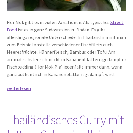
Hor Mok gibt es in vielen Variationen. Als typisches
Street
Food
ist es in ganz Südostasien zu finden. Es gibt
allerdings regionale Unterschiede. In Thailand nimmt man
zum Beispiel anstelle verschiedener Fischfilets auch
Meeresfrüchte, Hühnerfleisch, Bambus oder Tofu. Am
aromatischsten schmeckt in Bananenblättern gedämpfter
Fischpudding (Hor Mok Pla) jedenfalls immer dann, wenn
ganz authentisch in Bananenblättern gedämpft wird.
In
weiterlesen
Bananenblättern
gedämpfter
Fischpudding
Thailändisches Curry mit
–
ห่อหมก
ปลา