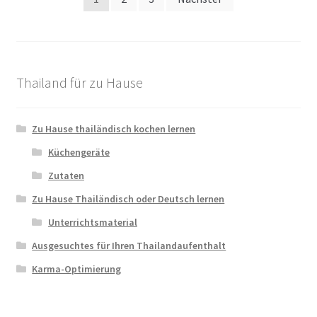
แกง
der
คั่ว
ปลา
Beiträge
ชะอม
(Gaeng
Thailand für zu Hause
Kua
Pla
Cha-
Zu Hause thailändisch kochen lernen
om)
Küchengeräte
Zutaten
Zu Hause Thailändisch oder Deutsch lernen
Unterrichtsmaterial
Ausgesuchtes für Ihren Thailandaufenthalt
Karma-Optimierung