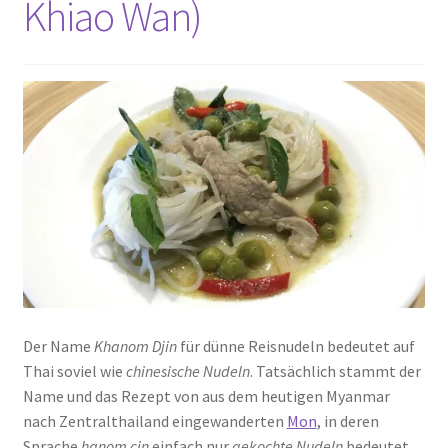
Khiao Wan)
Pho)
Der Name
Khanom Djin
für dünne Reisnudeln bedeutet auf
Thai soviel wie
chinesische Nudeln
. Tatsächlich stammt der
Name und das Rezept von aus dem heutigen Myanmar
nach Zentralthailand eingewanderten
Mon
, in deren
Sprache
hanom cin
einfach nur
gekochte Nudeln
bedeutet.