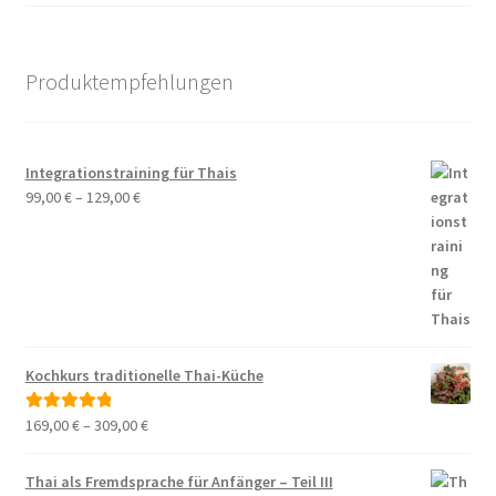
Produktempfehlungen
Integrationstraining für Thais
99,00
€
–
129,00
€
Kochkurs traditionelle Thai-Küche
169,00
€
–
309,00
€
Bewertet mit
5.00
von 5
Thai als Fremdsprache für Anfänger – Teil III