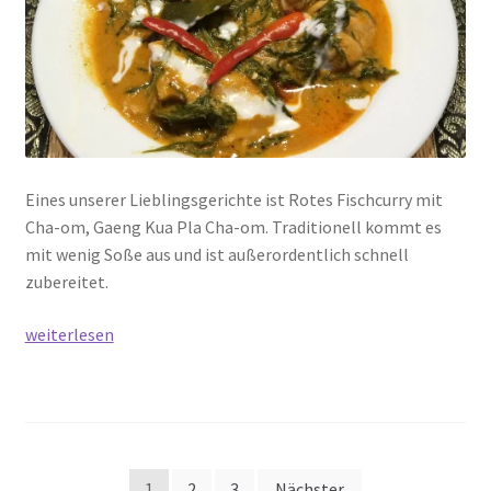
Eines unserer Lieblingsgerichte ist Rotes Fischcurry mit
Cha-om, Gaeng Kua Pla Cha-om. Traditionell kommt es
mit wenig Soße aus und ist außerordentlich schnell
zubereitet.
Rotes
weiterlesen
Fischcurry
mit
Cha-
om
–
Seitennummerierung
1
2
3
Nächster