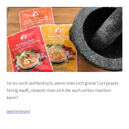
หวาน
เต้าหู้
(Gaeng
Khiao
Wan
Dtau
Hu)
Ist es noch authentisch, wenn man sich grüne Currypaste
fertig kauft, obwohl man sich die auch selber machen
kann?
Grüne
weiterlesen
Currypaste
selber