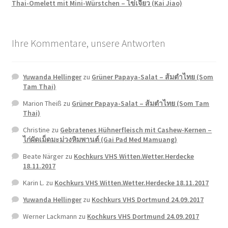
Thai-Omelett mit Mini-Würstchen – ไข่เจียว (Kai Jiao)
Ihre Kommentare, unsere Antworten
Yuwanda Hellinger
zu
Grüner Papaya-Salat – ส้มตำไทย (Som
Tam Thai)
Marion Theiß
zu
Grüner Papaya-Salat – ส้มตำไทย (Som Tam
Thai)
Christine
zu
Gebratenes Hühnerfleisch mit Cashew-Kernen –
ไก่ผัดเม็ดมะม่วงหิมพานต์ (Gai Pad Med Mamuang)
Beate Närger
zu
Kochkurs VHS Witten.Wetter.Herdecke
18.11.2017
Karin L.
zu
Kochkurs VHS Witten.Wetter.Herdecke 18.11.2017
Yuwanda Hellinger
zu
Kochkurs VHS Dortmund 24.09.2017
Werner Lackmann
zu
Kochkurs VHS Dortmund 24.09.2017