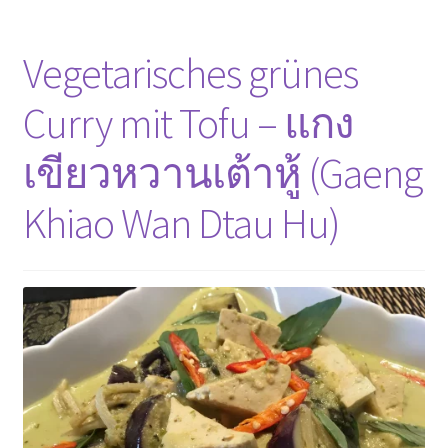
Curry
mit
Vegetarisches grünes
Tofu
und
Curry mit Tofu – แกง
Bambus
–
เขียวหวานเต้าหู้ (Gaeng
แกง
มัสมั่น
Khiao Wan Dtau Hu)
เต้าหู้
และ
หน่อ
ไม้
(Gaeng
Matsaman
Dtau
Hu
Noomai)