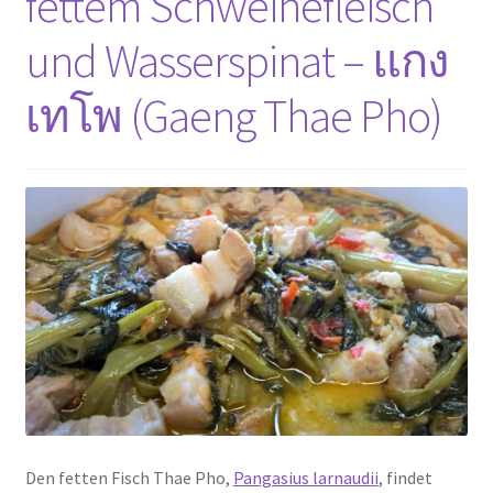
fettem Schweinefleisch
(Hor
und Wasserspinat – แกง
Mok
Pla)
เทโพ (Gaeng Thae Pho)
Den fetten Fisch Thae Pho,
Pangasius larnaudii
, findet