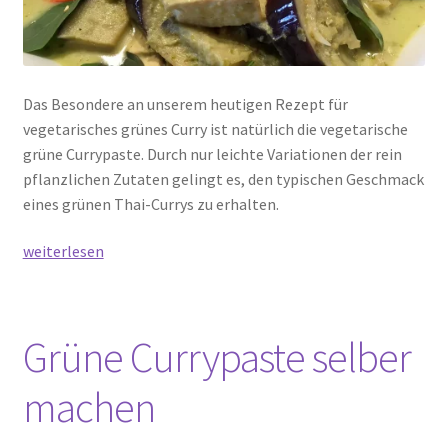
Das Besondere an unserem heutigen Rezept für
vegetarisches grünes Curry ist natürlich die vegetarische
grüne Currypaste. Durch nur leichte Variationen der rein
pflanzlichen Zutaten gelingt es, den typischen Geschmack
eines grünen Thai-Currys zu erhalten.
Vegetarisches
weiterlesen
grünes
Curry
mit
Grüne Currypaste selber
Tofu
–
machen
แกง
เขียว