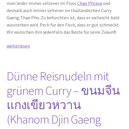
man leider immer seltener im Fluss
Chao Phraya
und
deshalb auch immer seltener im thailändischen Curry
Gaeng Thae Pho. Zu befürchten ist, dass er vielleicht bald
aussterben wird. Pech für den Fisch, dass er gut schmeckt.
Wir wünschen ihm jedenfalls das Beste für seine Zukunft.
Thailändisches
weiterlesen
Curry
mit
fettem
Dünne Reisnudeln mit
Schweinefleisch
und
grünem Curry – ขนมจีน
Wasserspinat
–
แกงเขียวหวาน
แกง
เทโพ
(Khanom Djin Gaeng
(Gaeng
Thae