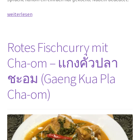
Dünne
weiterlesen
Reisnudeln
mit
grünem
Rotes Fischcurry mit
Curry
–
Cha-om – แกงคั่วปลา
ขนมจีน
แกง
ชะอม (Gaeng Kua Pla
เขียว
หวาน
Cha-om)
(Khanom
Djin
Gaeng
Khiao
Wan)