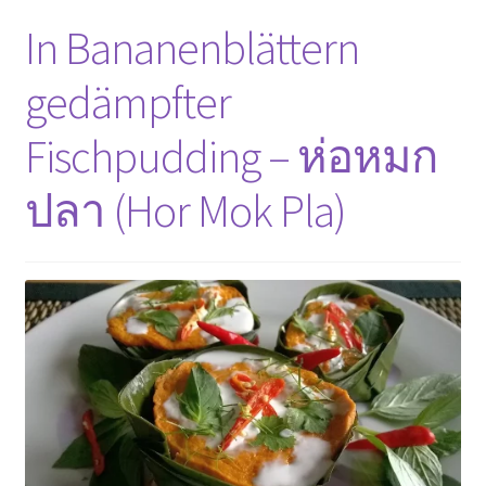
machen
In Bananenblättern
gedämpfter
Fischpudding – ห่อหมก
ปลา (Hor Mok Pla)