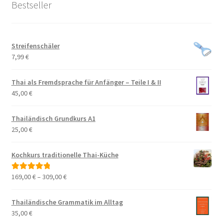
Bestseller
Streifenschäler
7,99
€
Thai als Fremdsprache für Anfänger – Teile I & II
45,00
€
Thailändisch Grundkurs A1
25,00
€
Kochkurs traditionelle Thai-Küche
169,00
€
–
309,00
€
Bewertet mit
5.00
von 5
Thailändische Grammatik im Alltag
35,00
€