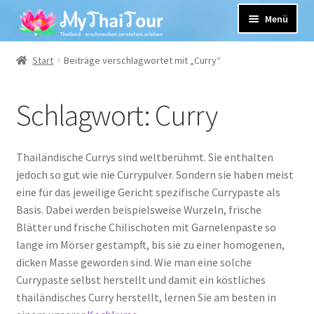
Zur
Zum
Navigation
Inhalt
Menü
springen
springen
Unterm
Unsere Leistungen
Start
Beiträge verschlagwortet mit „Curry“
öffnen
Rezepte und mehr
Schlagwort:
Curry
Kontakt
Yuwanda Hellinger
Thailändische Currys sind weltberühmt. Sie enthalten
jedoch so gut wie nie Currypulver. Sondern sie haben meist
eine für das jeweilige Gericht spezifische Currypaste als
Basis. Dabei werden beispielsweise Wurzeln, frische
Blätter und frische Chilischoten mit Garnelenpaste so
lange im Mörser gestampft, bis sie zu einer homogenen,
dicken Masse geworden sind. Wie man eine solche
Currypaste selbst herstellt und damit ein köstliches
thailändisches Curry herstellt, lernen Sie am besten in