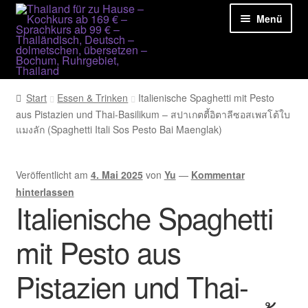
Zur
Zum
Navigation
Inhalt
Menü
springen
springen
Unter
Unsere Leistungen
Start
Essen & Trinken
Italienische Spaghetti mit Pesto
öffnen
aus Pistazien und Thai-Basilikum – สปาเกตตี้อิตาลีซอสเพสโต้ใบ
Rezepte und mehr
แมงลัก (Spaghetti Itali Sos Pesto Bai Maenglak)
Kontakt
Veröffentlicht am
4. Mai 2025
von
Yu
—
Kommentar
Yuwanda Hellinger
hinterlassen
Italienische Spaghetti
mit Pesto aus
Pistazien und Thai-