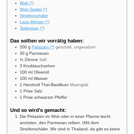
Wok (*)
Wok-Spatel (*)
Streifenschäler
Laos-Mörser (*)
Stabmixer (*)
Das sollten wir vorrätig haben:
200
g
Pistazien (*)
geschält, ungesalzen
30
g
Parmesan
½
Zitrone
Saft
3
Knoblauchzehen
100
ml
Olivenöl
100
ml
Wasser
1
Handvoll
Thai-Basilikum
Maenglak
1
Prise
Salz
1
Prise
schwarzer Pfeffer
Und so wird’s gemacht:
Die Pistazien im Wok oder in einer Pfanne leicht
anrösten, den Parmesan reiben. (Mit dem
Streifenschäler. Wir sind in Thailand, da gibt es keine