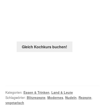
lernen
Zu Hause mit einer
Profi-Köchin
thailändisch kochen lernen – authentische
Rezepte – traditionell oder modern,
Meeresfrüchte oder vegetarisch –
wir
beraten Sie gern, bevor Sie buchen
.
Gleich Kochkurs buchen!
Kategorien:
Essen & Trinken
,
Land & Leute
Schlagwörter:
Blitzrezepte
,
Modernes
,
Nudeln
,
Rezepte
,
vegetarisch