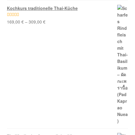
Kochkurs traditionelle Thai-Küche
169,00
€
–
309,00
€
Bewertet mit
5.00
von 5