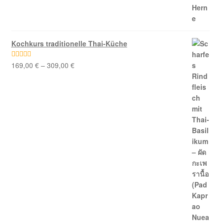
Kochkurs traditionelle Thai-Küche
169,00
€
–
309,00
€
Bewertet mit
5.00
von 5