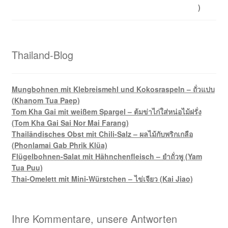
Thailand-Blog
Mungbohnen mit Klebreismehl und Kokosraspeln – ถั่วแปบ
(Khanom Tua Paep)
Tom Kha Gai mit weißem Spargel – ต้มข่าไก่ใส่หน่อไม้ฝรั่ง
(Tom Kha Gai Sai Nor Mai Farang)
Thailändisches Obst mit Chili-Salz – ผลไม้กับพริกเกลือ
(Phonlamai Gab Phrik Klüa)
Flügelbohnen-Salat mit Hähnchenfleisch – ยำถั่วพู (Yam
Tua Puu)
Thai-Omelett mit Mini-Würstchen – ไข่เจียว (Kai Jiao)
Ihre Kommentare, unsere Antworten