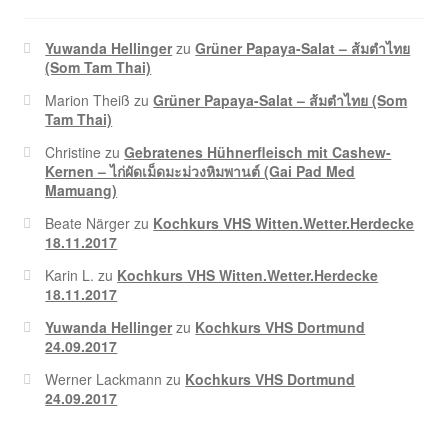
Yuwanda Hellinger
zu
Grüner Papaya-Salat – ส้มตำไทย
(Som Tam Thai)
Marion Theiß
zu
Grüner Papaya-Salat – ส้มตำไทย (Som
Tam Thai)
Christine
zu
Gebratenes Hühnerfleisch mit Cashew-
Kernen – ไก่ผัดเม็ดมะม่วงหิมพานต์ (Gai Pad Med
Mamuang)
Beate Närger
zu
Kochkurs VHS Witten.Wetter.Herdecke
18.11.2017
Karin L.
zu
Kochkurs VHS Witten.Wetter.Herdecke
18.11.2017
Yuwanda Hellinger
zu
Kochkurs VHS Dortmund
24.09.2017
Werner Lackmann
zu
Kochkurs VHS Dortmund
24.09.2017