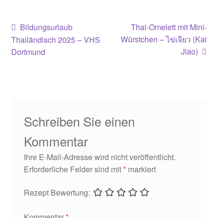
Beitragsnavigation
Vorheriger
Nächster
Bildungsurlaub
Thai-Omelett mit Mini-
Beitrag:
Beitrag:
Würstchen – ไข่เจียว (Kai
Thailändisch 2025 – VHS
Jiao)
Dortmund
Schreiben Sie einen
Kommentar
Ihre E-Mail-Adresse wird nicht veröffentlicht.
Erforderliche Felder sind mit
*
markiert
Rezept Bewertung:
Kommentar
*