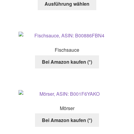
Dieses
Ausführung wählen
werden
Produkt
weist
mehrere
Varianten
auf.
Die
Fischsauce
Optionen
können
Bei Amazon kaufen (*)
auf
der
Produktseite
gewählt
werden
Mörser
Bei Amazon kaufen (*)