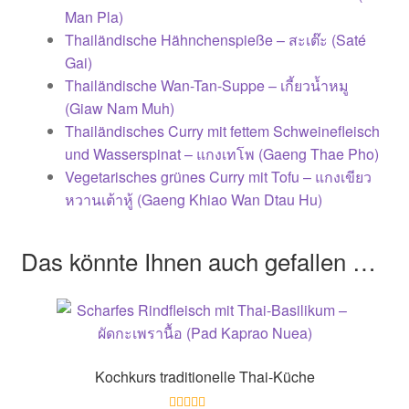
Man Pla)
Thailändische Hähnchenspieße – สะเต๊ะ (Saté
Gai)
Thailändische Wan-Tan-Suppe – เกี้ยวน้ำหมู
(Giaw Nam Muh)
Thailändisches Curry mit fettem Schweinefleisch
und Wasserspinat – แกงเทโพ (Gaeng Thae Pho)
Vegetarisches grünes Curry mit Tofu – แกงเขียว
หวานเต้าหู้ (Gaeng Khiao Wan Dtau Hu)
Das könnte Ihnen auch gefallen …
Kochkurs traditionelle Thai-Küche