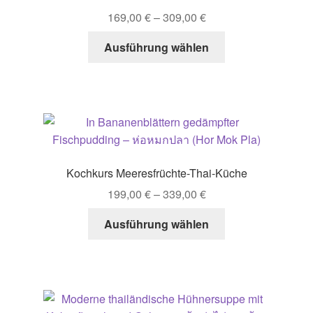
Bewertet mit
169,00
€
–
309,00
€
5.00
von 5
Dieses
Ausführung wählen
Produkt
weist
mehrere
Varianten
auf.
Die
Optionen
Kochkurs Meeresfrüchte-Thai-Küche
können
199,00
€
–
339,00
€
auf
der
Dieses
Ausführung wählen
Produktseite
Produkt
gewählt
weist
werden
mehrere
Varianten
auf.