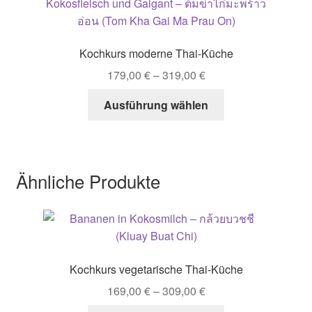
Die
Optionen
können
Kochkurs moderne Thai-Küche
auf
179,00
€
–
319,00
€
der
Produktseite
Dieses
Ausführung wählen
gewählt
Produkt
werden
weist
mehrere
Varianten
Ähnliche Produkte
auf.
Die
Optionen
können
auf
Kochkurs vegetarische Thai-Küche
der
Produktseite
169,00
€
–
309,00
€
gewählt