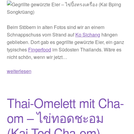
ชะอม
กุ้ง
(Pad
Wun
Beim Stöbern in alten Fotos sind wir an einem
Sen
Schnappschuss vom Strand auf
Ko Sichang
hängen
Cha-
geblieben. Dort gab es gegrillte gewürzte Eier, ein ganz
om
typisches
Fingerfood
im Südosten Thailands. Wäre es
Gung)
nicht schön, wenn wir jetzt…
Gegrillte
weiterlesen
gewürzte
Eier
–
Thai-Omelett mit Cha-
ไข่
ปิ้ง
om – ไข่ทอดชะอม
ทรง
เครื่อง
(Kai Tod Cha-om)
(Kai