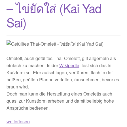
– ไข่ยัดใส่ (Kai Yad
ไข่
ทอด
Sai)
ชะอม
(Kai
Tod
Cha-
om)
Omelett, auch gefülltes Thai-Omelett, gilt allgemein als
einfach zu machen. In der
Wikipedia
liest sich das in
Kurzform so: Eier aufschlagen, verrühren, flach in der
heißen, geölten Pfanne verteilen, rausnehmen, bevor es
braun wird.
Doch man kann die Herstellung eines Omeletts auch
quasi zur Kunstform erheben und damit beliebig hohe
Ansprüche bedienen.
Gefülltes
weiterlesen