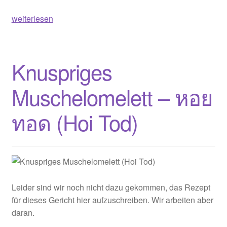
Thailändischer
weiterlesen
Eiersalat
–
ยำ
Knuspriges
ไข่
ต้ม
Muschelomelett – หอย
(Yam
Kai
ทอด (Hoi Tod)
Tom)
Leider sind wir noch nicht dazu gekommen, das Rezept
für dieses Gericht hier aufzuschreiben. Wir arbeiten aber
daran.