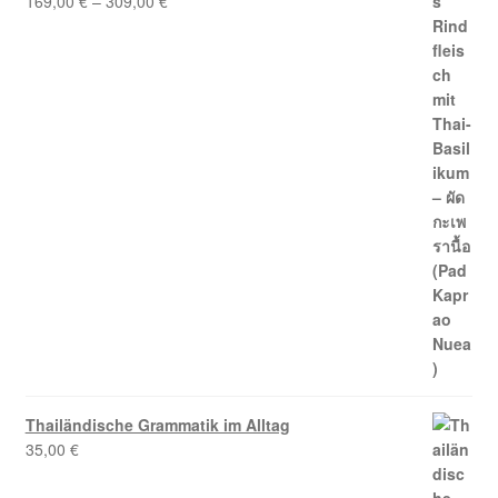
169,00
€
–
309,00
€
5.00
von 5
Thailändische Grammatik im Alltag
35,00
€