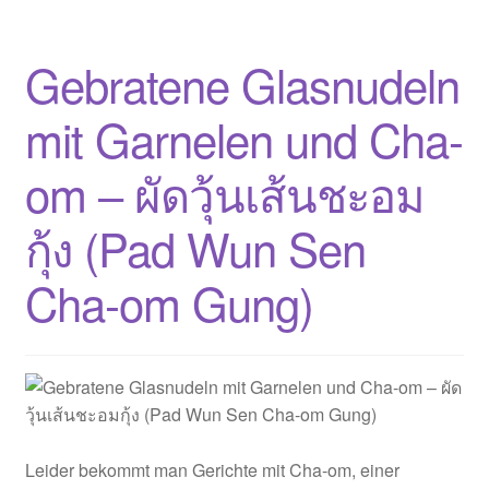
mit
Mini-
Gebratene Glasnudeln
Würstchen
–
mit Garnelen und Cha-
ไข่
เจียว
om – ผัดวุ้นเส้นชะอม
(Kai
Jiao)
กุ้ง (Pad Wun Sen
Cha-om Gung)
Leider bekommt man Gerichte mit Cha-om, einer