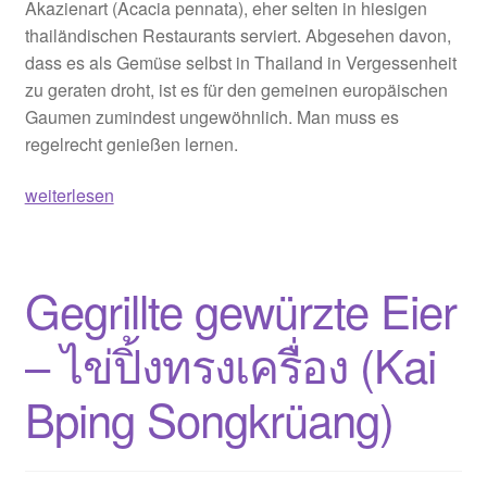
Akazienart (Acacia pennata), eher selten in hiesigen
thailändischen Restaurants serviert. Abgesehen davon,
dass es als Gemüse selbst in Thailand in Vergessenheit
zu geraten droht, ist es für den gemeinen europäischen
Gaumen zumindest ungewöhnlich. Man muss es
regelrecht genießen lernen.
Gebratene
weiterlesen
Glasnudeln
mit
Garnelen
Gegrillte gewürzte Eier
und
Cha-
– ไข่ปิ้งทรงเครื่อง (Kai
om
–
Bping Songkrüang)
ผัด
วุ้น
เส้น