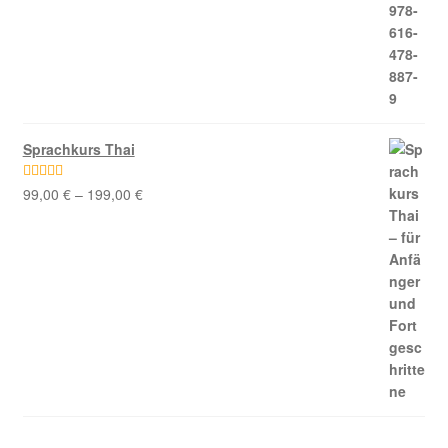
Sprachkurs Thai
99,00
€
–
199,00
€
Bewertet mit
5.00
von 5