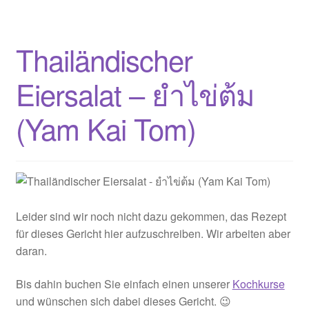
Thai-
Omelett
–
Thailändischer
ไข่
ยัด
Eiersalat – ยำไข่ต้ม
ใส่
(Kai
(Yam Kai Tom)
Yad
Sai)
Leider sind wir noch nicht dazu gekommen, das Rezept
für dieses Gericht hier aufzuschreiben. Wir arbeiten aber
daran.
Bis dahin buchen Sie einfach einen unserer
Kochkurse
und wünschen sich dabei dieses Gericht. 😉