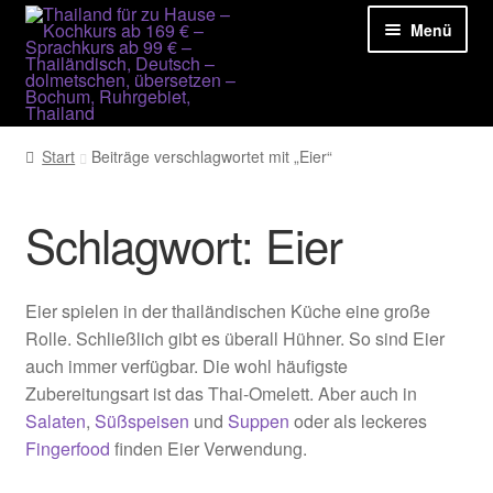
Zur
Zum
Navigation
Inhalt
Menü
springen
springen
Unter
Unsere Leistungen
Start
Beiträge verschlagwortet mit „Eier“
öffnen
Rezepte und mehr
Schlagwort:
Eier
Kontakt
Yuwanda Hellinger
Eier spielen in der thailändischen Küche eine große
Rolle. Schließlich gibt es überall Hühner. So sind Eier
auch immer verfügbar. Die wohl häufigste
Zubereitungsart ist das Thai-Omelett. Aber auch in
Salaten
,
Süßspeisen
und
Suppen
oder als leckeres
Fingerfood
finden Eier Verwendung.