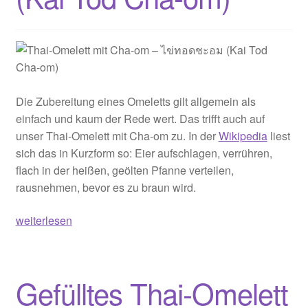
Bping
Songkrüang)
Die Zubereitung eines Omeletts gilt allgemein als
einfach und kaum der Rede wert. Das trifft auch auf
unser Thai-Omelett mit Cha-om zu. In der
Wikipedia
liest
sich das in Kurzform so: Eier aufschlagen, verrühren,
flach in der heißen, geölten Pfanne verteilen,
rausnehmen, bevor es zu braun wird.
Thai-
weiterlesen
Omelett
mit
Cha-
Gefülltes Thai-Omelett
om
–