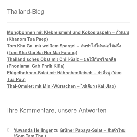
Thailand-Blog
Mungbohnen mit Klebreismehl und Kokosraspeln – ถั่วแปบ
(Khanom Tua Paep)
Tom Kha Gai mit weißem Spargel – ต้มข่าไก่ใส่หน่อไม้ฝรั่ง
(Tom Kha Gai Sai Nor Mai Farang)
Thailändisches Obst mit Chili-Salz – ผลไม้กับพริกเกลือ
(Phonlamai Gab Phrik Klüa)
Flügelbohnen-Salat mit Hähnchenfleisch – ยำถั่วพู (Yam
Tua Puu)
Thai-Omelett mit Mini-Würstchen – ไข่เจียว (Kai Jiao)
Ihre Kommentare, unsere Antworten
Yuwanda Hellinger
zu
Grüner Papaya-Salat – ส้มตำไทย
(Som Tam Thai)