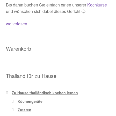
Bis dahin buchen Sie einfach einen unserer
Kochkurse
und wünschen sich dabei dieses Gericht 😉
Knuspriges
weiterlesen
Muschelomelett
–
หอย
Warenkorb
ทอด
(Hoi
Tod)
Thailand für zu Hause
Zu Hause thailändisch kochen lernen
Küchengeräte
Zutaten